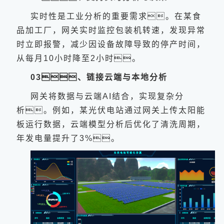
实时性是工业分析的重要需求。在某食
品加工厂，网关实时监控包装机转速，发现异常
时立即报警，减少因设备故障导致的停产时间，
从每月10小时降至2小时。
03、链接云端与本地分析
网关将数据与云端AI结合，实现复杂分
析。例如，某光伏电站通过网关上传太阳能
板运行数据，云端模型分析后优化了清洗周期，
年发电量提升了3%。