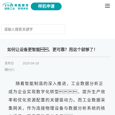
样机申请
如何让设备更智能、更可靠？用这个就够了！
发布日
2025-04-18
期：
随着智能制造的深入推进，工业数据分析正
成为企业实现数字化转型、提升生产效
率和优化资源配置的关键驱动力。而工业数据采
集网关，作为连接物理设备与数据分析系统的核