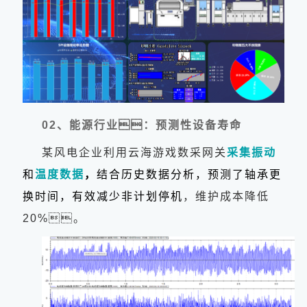
02、能源行业：预测性设备寿命
某风电企业利用云海游戏数采网关
采集振动
和
温度数据
，
结合历史数据分析，预测了轴承更
换时间，有效减少非计划停机
，维护成本降低
20%。