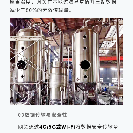
应釜温度，网关在本地过滤异常值并压缩数据，
减少了80%的无效传输量。
03数据传输与安全性
网关通过
4G/5G或Wi-Fi
将数据安全传输至