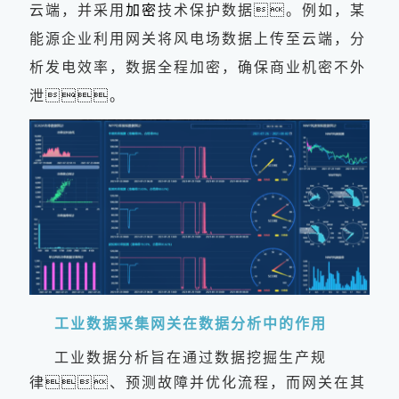
云端，并采用
加密
技术保护数据。例如，某
能源企业利用网关将风电场数据上传至云端，分
析发电效率，数据全程加密，确保商业机密不外
泄。
工业数据采集网关在数据分析中的作用
工业数据分析旨在通过数据挖掘生产规
律、预测故障并优化流程，而网关在其