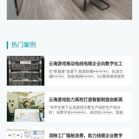
热门案例
云海游戏推动电线电缆企业向数字化工
在“新基建”浪潮下,我国铁路、轨道交
厂更进一步
通、智能电网、5G等将继续保持
快速增长,与此同时,包含智能工业在内的数字经
济已是...
云海游戏助力高校打造智能制造创新高
“当学生按下云海游戏示教生产线的生产指令
地
时；当数字化、自动化、智能
化的教学工作有条不紊的开展起来时，我的心
情是无比激...
消除工厂隐秘浪费，助力线缆企业数字